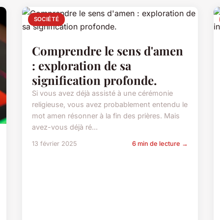
SOCIÉTÉ
Comprendre le sens d'amen
: exploration de sa
signification profonde.
Si vous avez déjà assisté à une cérémonie
religieuse, vous avez probablement entendu le
mot amen résonner à la fin des prières. Mais
avez-vous déjà ré...
13 février 2025
6 min de lecture →