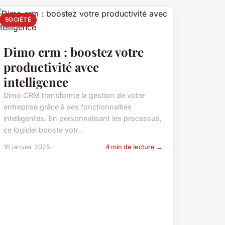
SOCIÉTÉ
Dimo crm : boostez votre
productivité avec
intelligence
Dimo CRM transforme la gestion de votre
entreprise grâce à ses fonctionnalités
intelligentes. En personnalisant les processus,
ce logiciel booste votr...
16 janvier 2025
4 min de lecture →