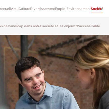
Accueil
Actu
Culture
Divertissement
Emploi
Environnement
Société
on de handicap dans notre société et les enjeux d'accessibilité