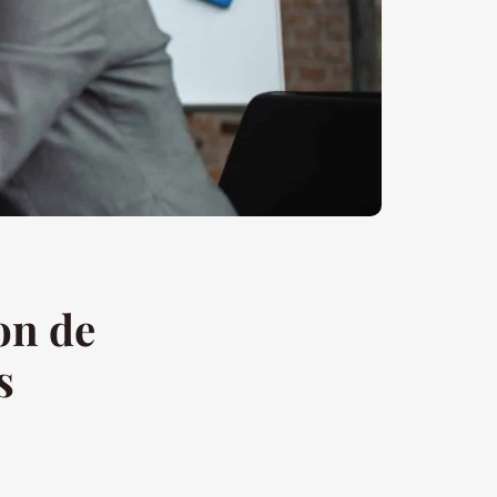
on de
s