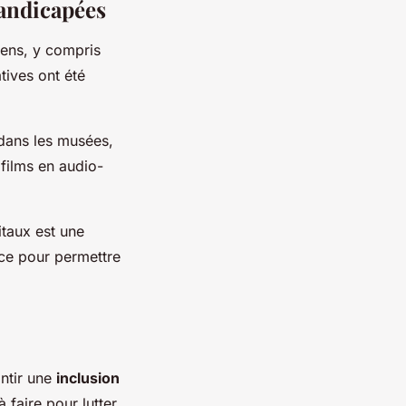
handicapées
yens, y compris
tives ont été
 dans les musées,
 films en audio-
itaux est une
ace pour permettre
antir une
inclusion
 faire pour lutter