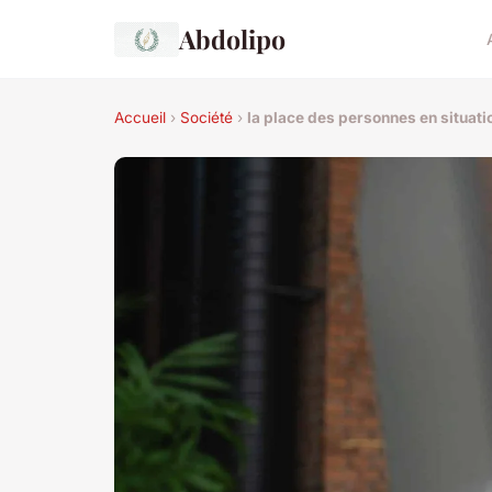
Abdolipo
Accueil
›
Société
›
la place des personnes en situati