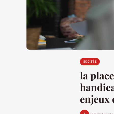
SOCIÉTÉ
la plac
handica
enjeux 