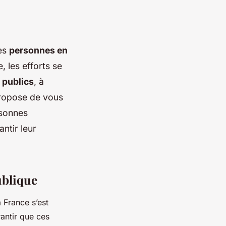
des
personnes en
 les efforts se
 publics
, à
 propose de vous
rsonnes
ntir leur
ublique
 France s’est
antir que ces