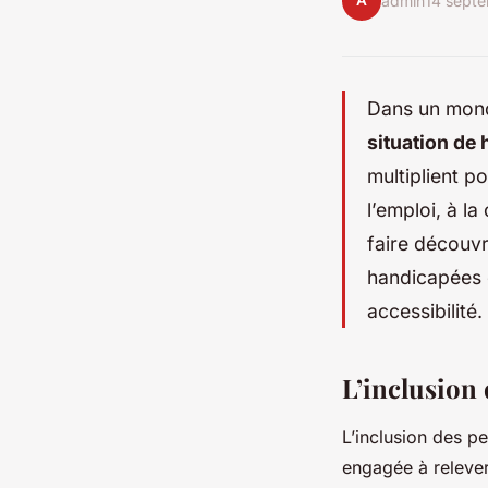
A
admin
14 sept
Dans un monde
situation de
multiplient p
l’emploi, à la
faire découvr
handicapées 
accessibilité.
L’inclusion
L’inclusion des p
engagée à releve