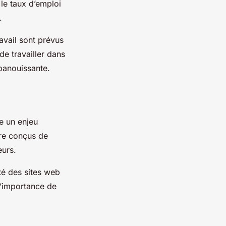
le taux d’emploi
.
avail sont prévus
e travailler dans
épanouissante.
e un enjeu
tre conçus de
eurs.
té des sites web
 l’importance de