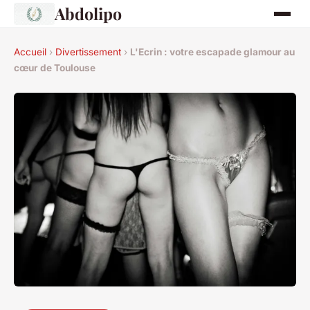
Abdolipo
Accueil
›
Divertissement
›
L'Ecrin : votre escapade glamour au
cœur de Toulouse