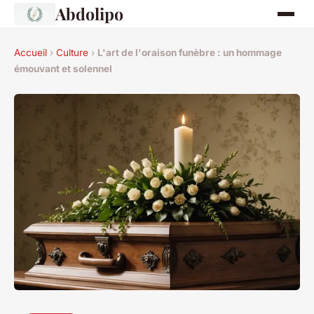
Abdolipo
Accueil
›
Culture
›
L'art de l'oraison funèbre : un hommage
émouvant et solennel