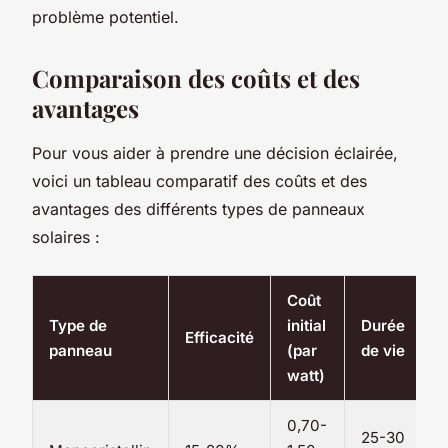
problème potentiel.
Comparaison des coûts et des
avantages
Pour vous aider à prendre une décision éclairée,
voici un tableau comparatif des coûts et des
avantages des différents types de panneaux
solaires :
Coût
É
Type de
initial
Durée
Efficacité
p
panneau
(par
de vie
s
watt)
0,70-
25-30
1