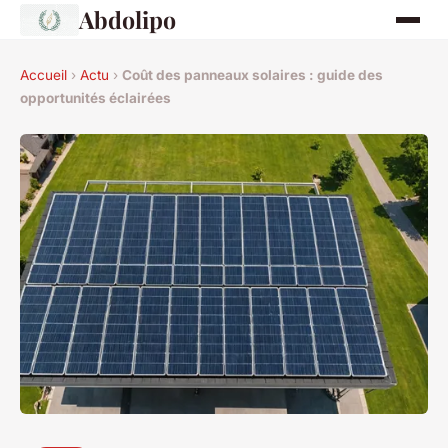
Abdolipo
Accueil
›
Actu
›
Coût des panneaux solaires : guide des
opportunités éclairées