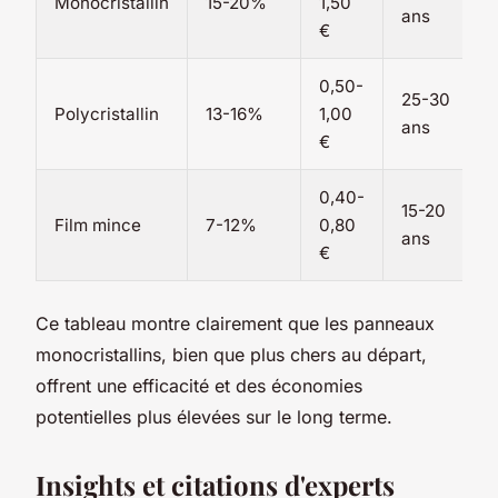
Monocristallin
15-20%
1,50
ans
0
€
0,50-
25-30
1
Polycristallin
13-16%
1,00
ans
0
€
0,40-
15-20
8
Film mince
7-12%
0,80
ans
0
€
Ce tableau montre clairement que les panneaux
monocristallins, bien que plus chers au départ,
offrent une efficacité et des économies
potentielles plus élevées sur le long terme.
Insights et citations d'experts