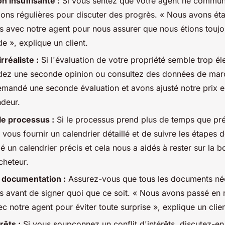
 insuffisante :
Si vous sentez que votre agent ne commun
ions régulières pour discuter des progrès.
« Nous avons éta
 avec notre agent pour nous assurer que nous étions toujo
de »,
explique un client.
rréaliste :
Si l'évaluation de votre propriété semble trop él
ez une seconde opinion ou consultez des données de mar
mandé une seconde évaluation et avons ajusté notre prix 
ndeur.
le processus :
Si le processus prend plus de temps que p
 vous fournir un calendrier détaillé et de suivre les étapes 
un calendrier précis et cela nous a aidés à rester sur la b
cheteur.
 documentation :
Assurez-vous que tous les documents néc
és avant de signer quoi que ce soit.
« Nous avons passé en r
 notre agent pour éviter toute surprise »,
explique un clien
rêts :
Si vous soupçonnez un conflit d'intérêts, discutez-e