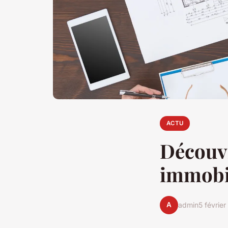
ACTU
Découvr
immobil
A
admin
5 févrie