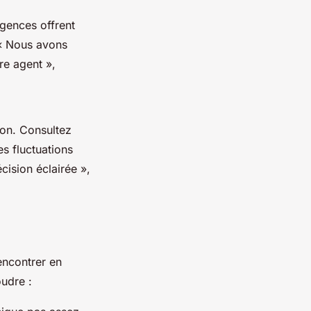
agences offrent
« Nous avons
re agent »,
lon. Consultez
s fluctuations
ision éclairée »,
encontrer en
oudre :