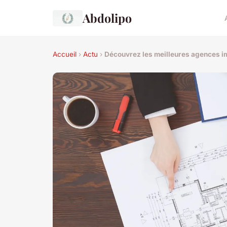
Abdolipo
Accueil
›
Actu
›
Découvrez les meilleures agences im