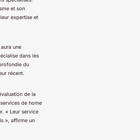
isme et son
eur expertise et
 aura une
écialise dans les
profondie du
ur récent.
valuation de la
services de
home
ur.
« Leur service
ls »,
affirme un