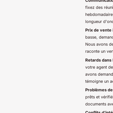
Communication
fixez des réun
hebdomadaires
longueur d'on
Prix de vente i
basse, demand
Nous avons de
raconte un ve
Retards dans 
votre agent de
avons demandé 
témoigne un a
Problèmes de
prêts et vérifi
documents avec
Conflits d'inté