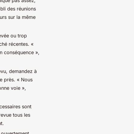
ique pas assez,
bli des réunions
urs sur la même
evée ou trop
ché récentes.
«
en conséquence »,
révu, demandez à
de près.
« Nous
onne voie »,
essaires sont
evue tous les
t.
n ouvertement