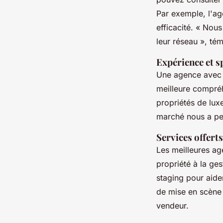
Par exemple, l'a
efficacité.
« Nous
leur réseau »,
témo
Expérience et s
Une agence avec 
meilleure compré
propriétés de lux
marché nous a per
Services offerts
Les meilleures ag
propriété à la ge
staging
pour aider
de mise en scène a
vendeur.