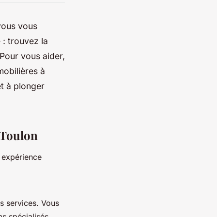
vous vous
: trouvez la
Pour vous aider,
mobilières à
êt à plonger
 Toulon
e expérience
s services. Vous
s spécialisés.