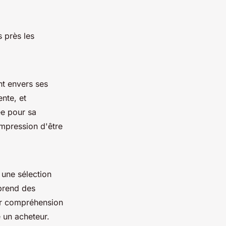
 près les
t envers ses
ente, et
ée pour sa
mpression d'être
 une sélection
prend des
r compréhension
un acheteur.